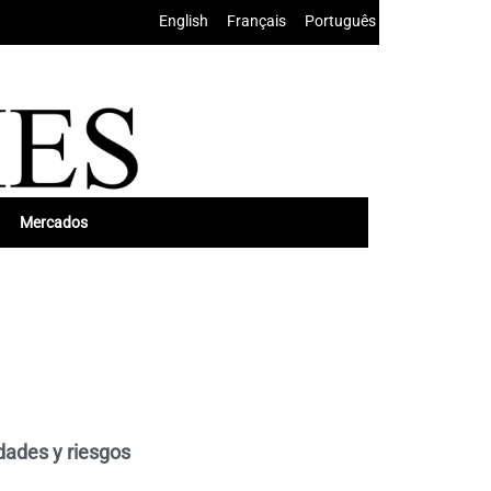
English
•
Français
•
Português
Mercados
dades y riesgos