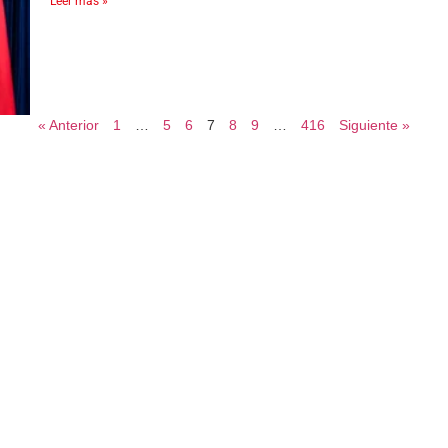
Leer más »
« Anterior
1
…
5
6
7
8
9
…
416
Siguiente »