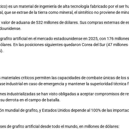
ético) es un material de ingeniería de alta tecnología fabricado por el s
al, que se extrae de la tierra como mineral, el sintético no proviene de mi
un valor de aduana de 532 millones de dólares. Sus compras externas de e
adounidense.
rafito artificial en el mercado estadounidense en 2025, con 176 millones d
lares. En las posiciones siguientes quedaron Corea del Sur (47 millones 
s).
os materiales críticos permiten las capacidades de combate únicas de l
se industrial en caso de emergencia y mantener la superioridad técnica f
ciones industrializadas se han visto obligadas a aceptar compromisos de
su derrota en el campo de batalla.
ón mundial de grafito, y Estados Unidos depende al 100% de las importac
 de grafito artificial desde todo el mundo, en millones de dólares: