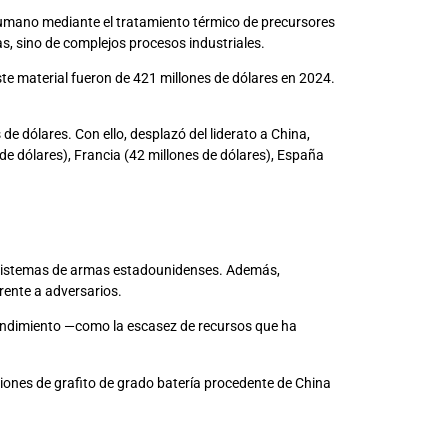
er humano mediante el tratamiento térmico de precursores
nas, sino de complejos procesos industriales.
ste material fueron de 421 millones de dólares en 2024.
e dólares. Con ello, desplazó del liderato a China,
de dólares), Francia (42 millones de dólares), España
os sistemas de armas estadounidenses. Además,
rente a adversarios.
 rendimiento —como la escasez de recursos que ha
iones de grafito de grado batería procedente de China