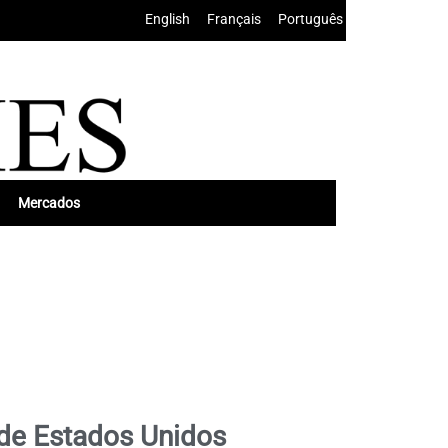
English
•
Français
•
Português
Mercados
s de Estados Unidos