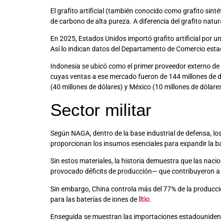
El grafito artificial (también conocido como grafito sint
de carbono de alta pureza. A diferencia del grafito natur
En 2025, Estados Unidos importó grafito artificial por 
Así lo indican datos del Departamento de Comercio est
Indonesia se ubicó como el primer proveedor externo de g
cuyas ventas a ese mercado fueron de 144 millones de dó
(40 millones de dólares) y México (10 millones de dólare
Sector militar
Según NAGA, dentro de la base industrial de defensa, l
proporcionan los insumos esenciales para expandir la ba
Sin estos materiales, la historia demuestra que las na
provocado déficits de producción— que contribuyeron a 
Sin embargo, China controla más del 77% de la producci
para las baterías de iones de
litio
.
Enseguida se muestran las importaciones estadounidenses