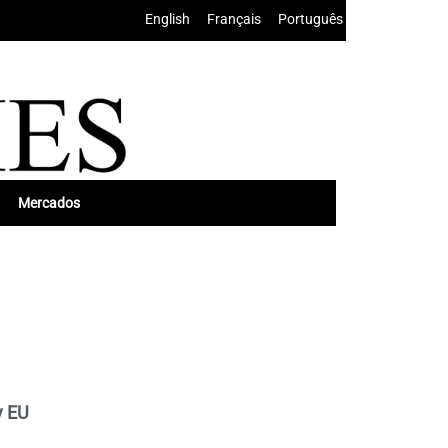
English
•
Français
•
Português
Mercados
y EU