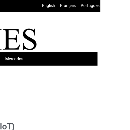
English
•
Français
•
Português
Mercados
(IoT)