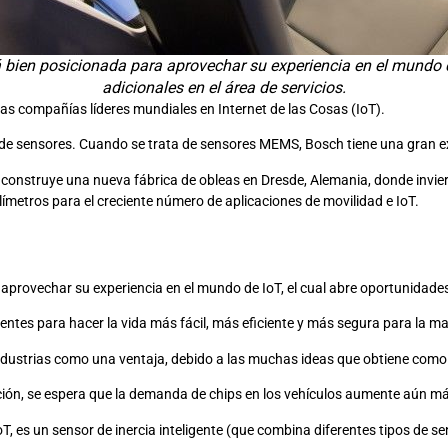
á bien posicionada para aprovechar su experiencia en el mundo d
adicionales en el área de servicios.
las compañías líderes mundiales en Internet de las Cosas (IoT).
 de sensores. Cuando se trata de sensores MEMS, Bosch tiene una gran ex
onstruye una nueva fábrica de obleas en Dresde, Alemania, donde invierte
ilímetros para el creciente número de aplicaciones de movilidad e IoT.
aprovechar su experiencia en el mundo de IoT, el cual abre oportunidades 
gentes para hacer la vida más fácil, más eficiente y más segura para la m
ndustrias como una ventaja, debido a las muchas ideas que obtiene como
ación, se espera que la demanda de chips en los vehículos aumente aún m
oT, es un sensor de inercia inteligente (que combina diferentes tipos de 