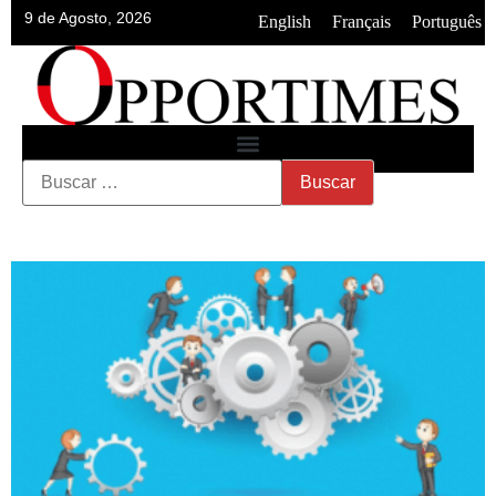
9 de Agosto, 2026
•
•
English
Français
Português