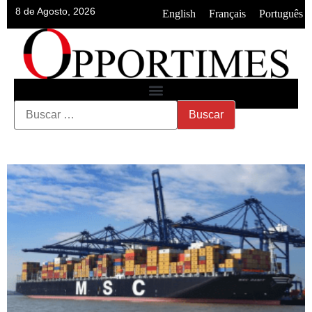
8 de Agosto, 2026
•
•
English
Français
Português