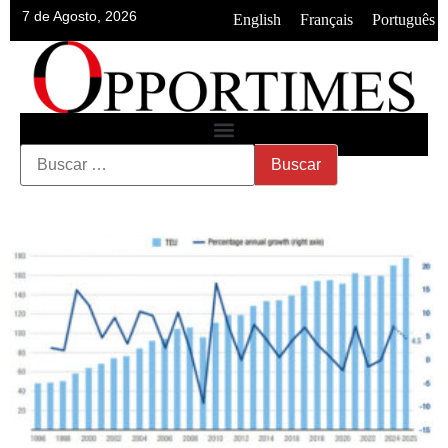
7 de Agosto, 2026
•
•
English
Français
Português