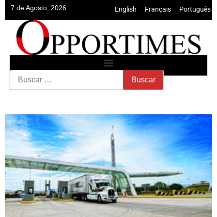
7 de Agosto, 2026
English
•
Français
•
Português