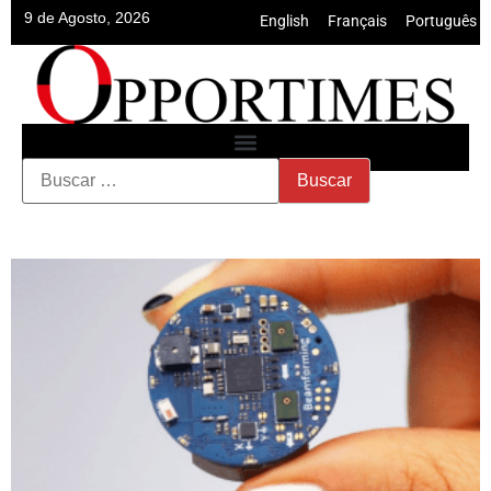
9 de Agosto, 2026
English
•
Français
•
Português