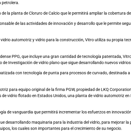
 petrolera.
de la planta de Cloruro de Calcio que le permitirá ampliar la cobertura d
nsable de las actividades de innovación y desarrollo que le permite segu
vidrio automotriz y vidrio para la construcción, Vitro utiliza su propia t
idense PPG, que incluye una gran cantidad de tecnología patentada, Vitro 
ro de Investigación de vidrio plano que sigue desarrollando nuevos vidrios
matizada con tecnología de punta para procesos de curvado, destinada a l
otriz para equipo original de la firma PGW, propiedad de LKQ Corporation,
 de vidrio flotado en Estados Unidos, una planta de vidrio automotriz en 
gía de vanguardia que permitirá incrementar los esfuerzos en innovación y
gue desarrollando maquinaria para la industria del vidrio, para mejorar la
os, los cuales son importantes para el crecimiento de su negocio.