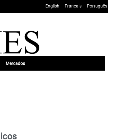
English
•
Français
•
Português
Mercados
micos