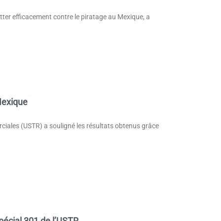
utter efficacement contre le piratage au Mexique, a
 Mexique
ciales (USTR) a souligné les résultats obtenus grâce
spécial 301 de l’USTR