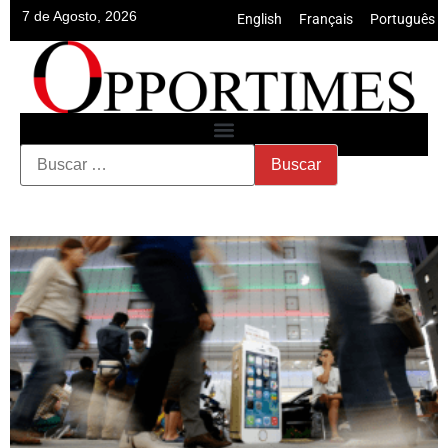
7 de Agosto, 2026
English
•
Français
•
Português