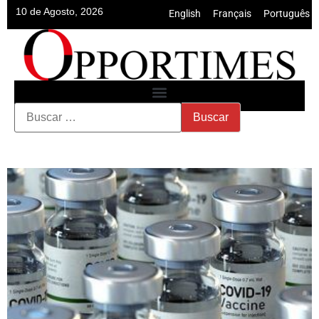
10 de Agosto, 2026
English
•
Français
•
Português