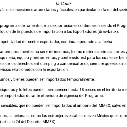
la Calle.
s de concesiones arancelarias y fiscales, en particular en favor del se
es programas de fomento de las exportaciones continuaron siendo el Prog
olución de Impuestos de Importación a los Exportadores (drawback).
ompetitividad del sector exportador, continúa operando a la fecha.
 temporalmente una serie de insumos, (como materias primas, partes y
quinaria, equipo y herramientas; y contenedores) para los cuales se benef
 caso, de los derechos antidumping o compensatorios, siempre que esos ins
vicios relacionados con la exportación.
 insumos y bienes pueden ser importados temporalmente.
tiquetas y folletos pueden permanecer hasta 18 meses en el territorio me
er importados durante el periodo de vigencia del Programa.
s sensibles, que no pueden ser importados al amparo del IMMEX, salvo en 
oras nacionales como las extranjeras establecidas en México que expor
 (artículo 24 del Decreto IMMEX).