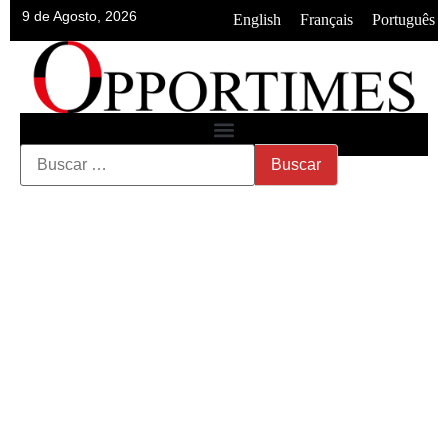
9 de Agosto, 2026
•
•
English
Français
Português