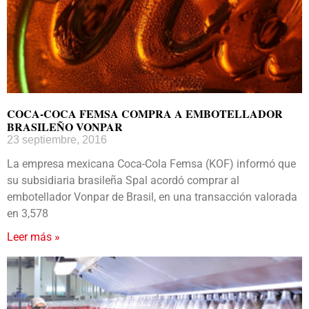
COCA-COCA FEMSA COMPRA A EMBOTELLADOR
BRASILEÑO VONPAR
23 septiembre, 2016
La empresa mexicana Coca-Cola Femsa (KOF) informó que
su subsidiaria brasileña Spal acordó comprar al
embotellador Vonpar de Brasil, en una transacción valorada
en 3,578
Leer más »