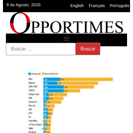
8 de Agosto, 2026
English
•
Français
•
Português