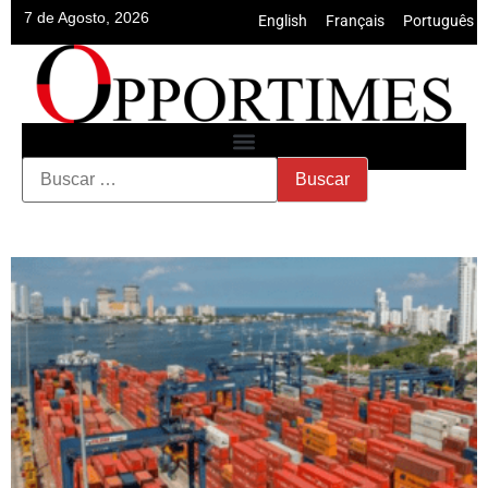
7 de Agosto, 2026
English
•
Français
•
Português