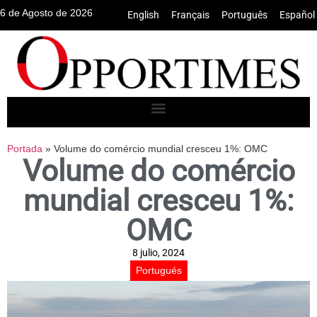
6 de Agosto de 2026
English
•
Français
•
Português
•
Español
Portada
»
Volume do comércio mundial cresceu 1%: OMC
Volume do comércio
mundial cresceu 1%:
OMC
8 julio, 2024
Portugués