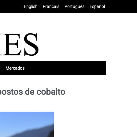
English
•
Français
•
Português
•
Español
Mercados
postos de cobalto