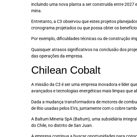
incluindo uma nova planta a ser construída entre 2027 
mina.
Entretanto, a C3 observou que estes projetos planejad
cronograma projetados ou que possa obter os benefício
Por exemplo, dificuldades técnicas ou de construção imp
Quaisquer atrasos significativos na conclusão dos proj
das operações da empresa.
Chilean Cobalt
A missão da C3 é ser uma empresa inovadora e líder que
avançados e tecnologias energéticas mais limpas que 
Dada a mudança transformadora de motores de combustão
de lítio usadas pelos EVs, juntamente com o cobre tam
A Baltum Mineria SpA (Baltum), uma subsidiária integra
do Chile, no distrito de San Juan.
A empresa continua a buscar oportunidades para consolid