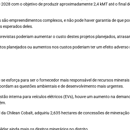
e 2028 com o objetivo de produzir aproximadamente 2,4 kMT até o final 
os são empreendimentos complexos, e não pode haver garantia de que pos
s esperados deles.
revistas poderiam aumentar o custo destes projetos planejados, atrasar o
etos planejados ou aumentos nos custos poderiam ter um efeito adverso 
 se esforça para ser o fornecedor mais responsável de recursos minerais 
abordam as questões ambientais e de desenvolvimento mais urgentes.
 interna para veículos elétricos (EVs), houve um aumento na demanda p
bém.
l da Chilean Cobalt, adquiriu 2,635 hectares de concessões de mineração
ar ainda mais os direitos minerários no distrito.