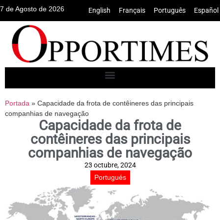
7 de Agosto de 2026
English
•
Français
•
Português
•
Español
Portada
»
Capacidade da frota de contêineres das principais
companhias de navegação
Capacidade da frota de
contêineres das principais
companhias de navegação
23 octubre, 2024
Portugués