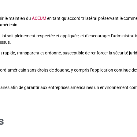
r le maintien du
ACEUM
en tant qu’accord trilatéral préservant le comm
-américain.
 loi soit pleinement respectée et appliquée, et d’encourager l’administrat
dessus.
apide, transparent et ordonné, susceptible de renforcer la sécurité jurid
d-américain sans droits de douane, y compris l’application continue des 
faires afin de garantir aux entreprises américaines un environnement comm
s