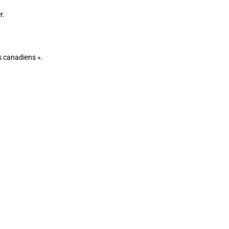
r.
s canadiens ».