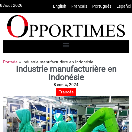
8 Août 2026
English
•
Français
•
Português
•
Español
Portada
»
Industrie manufacturière en Indonésie
Industrie manufacturière en
Indonésie
8 enero, 2024
Francés