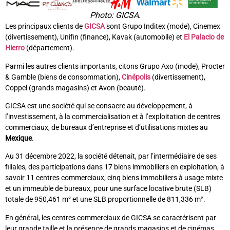
Photo: GICSA.
Les principaux clients de
GICSA
sont Grupo Inditex (mode), Cinemex
(divertissement), Unifin (finance), Kavak (automobile) et
El Palacio de
Hierro
(département).
Parmi les autres clients importants, citons Grupo Axo (mode), Procter
& Gamble (biens de consommation),
Cinépolis
(divertissement),
Coppel (grands magasins) et Avon (beauté).
GICSA est une société qui se consacre au développement, à
l’investissement, à la commercialisation et à l’exploitation de centres
commerciaux, de bureaux d’entreprise et d’utilisations mixtes au
Mexique
.
Au 31 décembre 2022, la société détenait, par l’intermédiaire de ses
filiales, des participations dans 17 biens immobiliers en exploitation, à
savoir 11 centres commerciaux, cinq biens immobiliers à usage mixte
et un immeuble de bureaux, pour une surface locative brute (SLB)
totale de 950,461 m² et une SLB proportionnelle de 811,336 m².
En général, les centres commerciaux de GICSA se caractérisent par
leur grande taille et la présence de grands magasins et de cinémas.