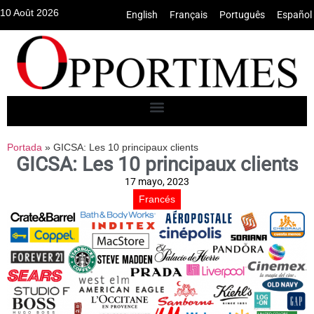
10 Août 2026
English
•
Français
•
Português
•
Español
Portada
»
GICSA: Les 10 principaux clients
GICSA: Les 10 principaux clients
17 mayo, 2023
Francés