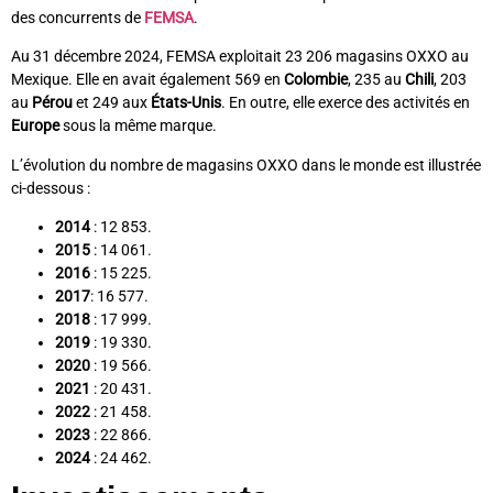
des concurrents de
FEMSA
.
Au 31 décembre 2024, FEMSA exploitait 23 206 magasins OXXO au
Mexique. Elle en avait également 569 en
Colombie
, 235 au
Chili
, 203
au
Pérou
et 249 aux
États-Unis
. En outre, elle exerce des activités en
Europe
sous la même marque.
L’évolution du nombre de magasins OXXO dans le monde est illustrée
ci-dessous :
2014
: 12 853.
2015
: 14 061.
2016
: 15 225.
2017
: 16 577.
2018
: 17 999.
2019
: 19 330.
2020
: 19 566.
2021
: 20 431.
2022
: 21 458.
2023
: 22 866.
2024
: 24 462.