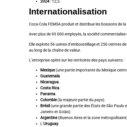
2024
: 12,5.
Internationalisation
Coca-Cola FEMSA produit et distribue les boissons de l
Avec plus de 93 000 employés, la société commercialise et
Elle exploite 56 usines d’embouteillage et 256 centres d
au long de la chaîne de valeur.
L’entreprise opère sur les territoires des pays suivants :
Mexique
(une partie importante du Mexique centra
Guatemala
.
Nicaragua
.
Costa Rica
.
Panama
.
Colombie
(la majeure partie du pays).
Brésil
(une grande partie des États de São Paulo et
Janeiro et Goiás).
Argentine
(Buenos Aires et la zone métropolitaine
L’
Uruguay
.