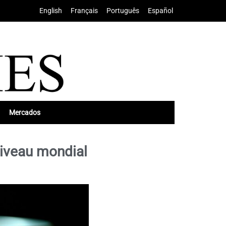
English
•
Français
•
Português
•
Español
Mercados
niveau mondial