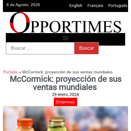
8 de Agosto, 2026
English
•
Français
•
Português
Portada
»
McCormick: proyección de sus ventas mundiales
McCormick: proyección de sus
ventas mundiales
29 enero, 2024
Empresas