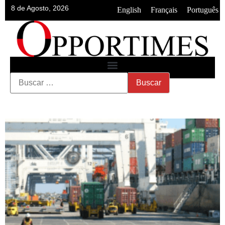
8 de Agosto, 2026
•
•
English
Français
Português