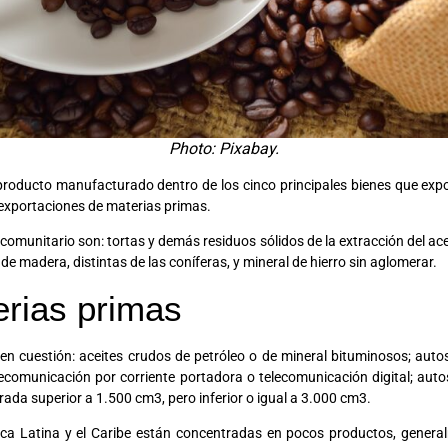
Photo: Pixabay.
roducto manufacturado dentro de los cinco principales bienes que expor
exportaciones de materias primas.
munitario son: tortas y demás residuos sólidos de la extracción del aceite
 de madera, distintas de las coníferas, y mineral de hierro sin aglomerar.
erias primas
en cuestión: aceites crudos de petróleo o de mineral bituminosos; auto
lecomunicación por corriente portadora o telecomunicación digital; auto
drada superior a 1.500 cm3, pero inferior o igual a 3.000 cm3.
ica Latina y el Caribe están concentradas en pocos productos, genera