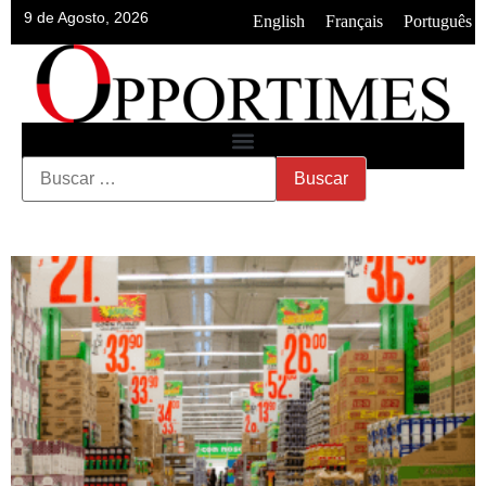
9 de Agosto, 2026
•
•
English
Français
Português