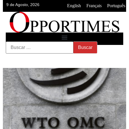
9 de Agosto, 2026
•
•
English
Français
Português