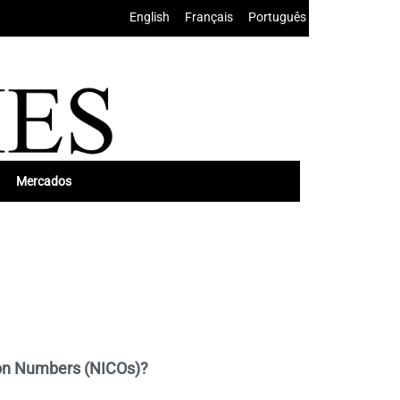
English
•
Français
•
Português
Mercados
tion Numbers (NICOs)?