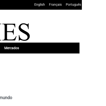
English
•
Français
•
Português
Mercados
l mundo