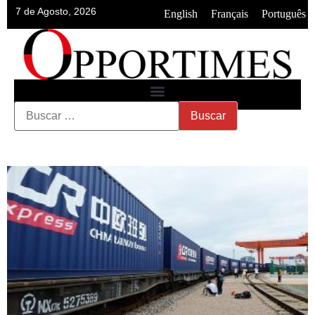
7 de Agosto, 2026
•
•
English
Français
Português