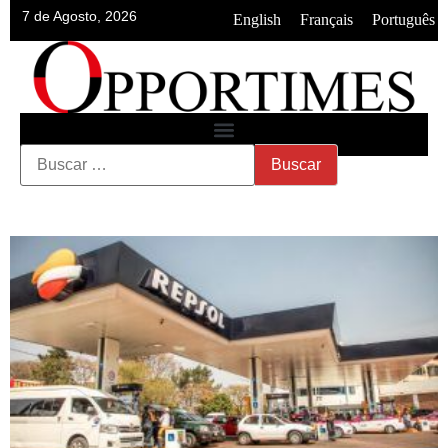
7 de Agosto, 2026
•
•
English
Français
Português