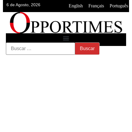
6 de Agosto, 2026
•
•
English
Français
Português