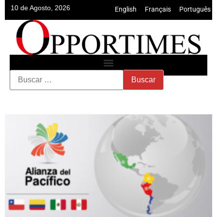
10 de Agosto, 2026
English
•
Français
•
Português