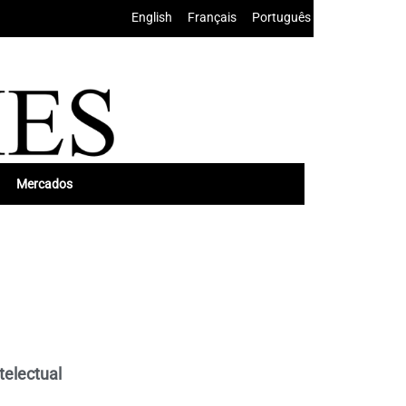
English
•
Français
•
Português
Mercados
telectual