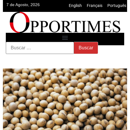
7 de Agosto, 2026
English
•
Français
•
Português