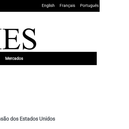
English
•
Français
•
Português
Mercados
essão dos Estados Unidos