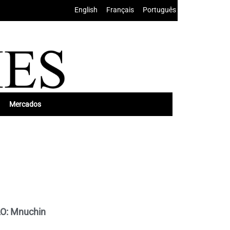
English
•
Français
•
Português
Mercados
LO: Mnuchin