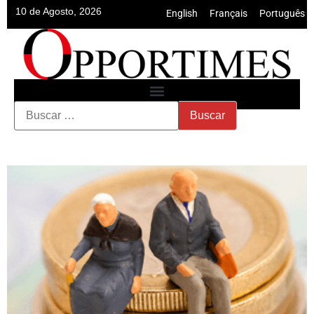
10 de Agosto, 2026
English
•
Français
•
Português