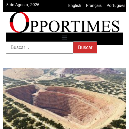
8 de Agosto, 2026
English
•
Français
•
Português