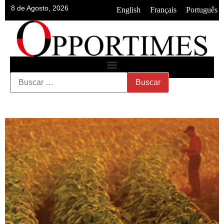
8 de Agosto, 2026
•
•
English
Français
Português