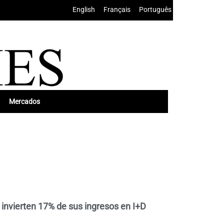
English
•
Français
•
Português
Mercados
nvierten 17% de sus ingresos en I+D