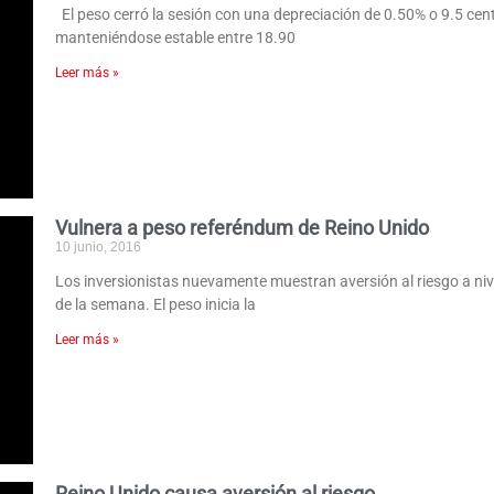
El peso cerró la sesión con una depreciación de 0.50% o 9.5 cen
manteniéndose estable entre 18.90
Leer más »
Vulnera a peso referéndum de Reino Unido
10 junio, 2016
Los inversionistas nuevamente muestran aversión al riesgo a nive
de la semana. El peso inicia la
Leer más »
Reino Unido causa aversión al riesgo