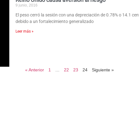
9 junio, 2016
El peso cerró la sesión con una depreciación de 0.78% o 14.1 cen
debido a un fortalecimiento generalizado
Leer más »
« Anterior
1
…
22
23
24
Siguiente »