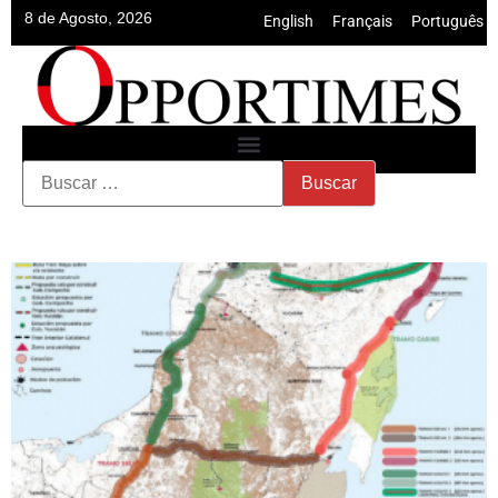
8 de Agosto, 2026
English
•
Français
•
Português