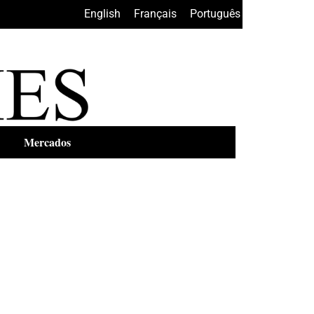
English
•
Français
•
Português
Mercados