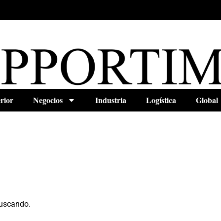
rior
Negocios
Industria
Logística
Global
buscando.