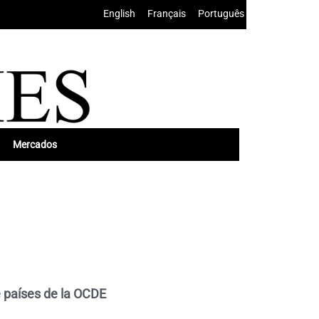
English
•
Français
•
Português
Mercados
e países de la OCDE