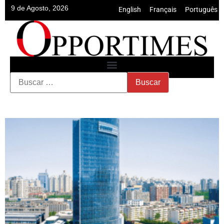
9 de Agosto, 2026
English
•
Français
•
Português