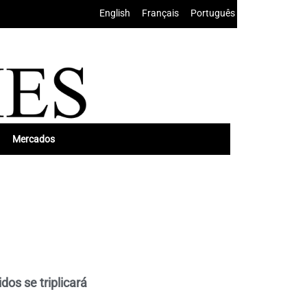
English
•
Français
•
Português
Mercados
os se triplicará